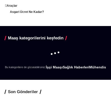
Araçlar
Asgari Ücret Ne Kadar?
Maaş kategorilerini keşfedin
İşçi Maaşı
Sağlık Haberleri
Mühendislik 
Bu kategorilere de gözatabilirsiniz:
Son Gönderiler