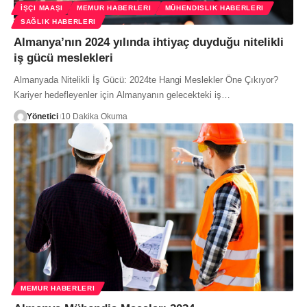
İŞÇI MAAŞI
MEMUR HABERLERI
MÜHENDISLIK HABERLERI
SAĞLIK HABERLERI
Almanya’nın 2024 yılında ihtiyaç duyduğu nitelikli
iş gücü meslekleri
Almanyada Nitelikli İş Gücü: 2024te Hangi Meslekler Öne Çıkıyor?
Kariyer hedefleyenler için Almanyanın gelecekteki iş…
Yönetici
10 Dakika Okuma
MEMUR HABERLERI