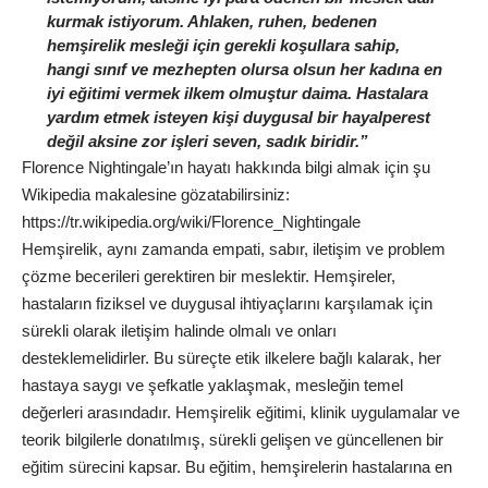
kurmak istiyorum. Ahlaken, ruhen, bedenen
hemşirelik mesleği için gerekli koşullara sahip,
hangi sınıf ve mezhepten olursa olsun her kadına en
iyi eğitimi vermek ilkem olmuştur daima. Hastalara
yardım etmek isteyen kişi duygusal bir hayalperest
değil aksine zor işleri seven, sadık biridir.”
Florence Nightingale’ın hayatı hakkında bilgi almak için şu
Wikipedia makalesine gözatabilirsiniz:
https://tr.wikipedia.org/wiki/Florence_Nightingale
Hemşirelik, aynı zamanda empati, sabır, iletişim ve problem
çözme becerileri gerektiren bir meslektir. Hemşireler,
hastaların fiziksel ve duygusal ihtiyaçlarını karşılamak için
sürekli olarak iletişim halinde olmalı ve onları
desteklemelidirler. Bu süreçte etik ilkelere bağlı kalarak, her
hastaya saygı ve şefkatle yaklaşmak, mesleğin temel
değerleri arasındadır. Hemşirelik eğitimi, klinik uygulamalar ve
teorik bilgilerle donatılmış, sürekli gelişen ve güncellenen bir
eğitim sürecini kapsar. Bu eğitim, hemşirelerin hastalarına en