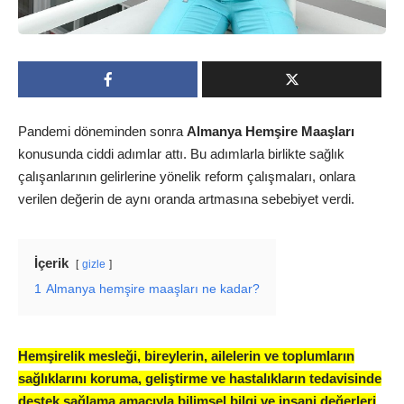
Pandemi döneminden sonra
Almanya Hemşire Maaşları
konusunda ciddi adımlar attı. Bu adımlarla birlikte sağlık
çalışanlarının gelirlerine yönelik reform çalışmaları, onlara
verilen değerin de aynı oranda artmasına sebebiyet verdi.
İçerik
gizle
1
Almanya hemşire maaşları ne kadar?
Hemşirelik mesleği, bireylerin, ailelerin ve toplumların
sağlıklarını koruma, geliştirme ve hastalıkların tedavisinde
destek sağlama amacıyla bilimsel bilgi ve insani değerleri