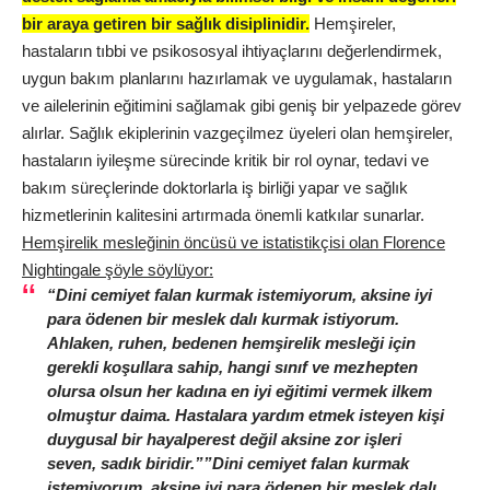
bir araya getiren bir sağlık disiplinidir.
Hemşireler,
hastaların tıbbi ve psikososyal ihtiyaçlarını değerlendirmek,
uygun bakım planlarını hazırlamak ve uygulamak, hastaların
ve ailelerinin eğitimini sağlamak gibi geniş bir yelpazede görev
alırlar. Sağlık ekiplerinin vazgeçilmez üyeleri olan hemşireler,
hastaların iyileşme sürecinde kritik bir rol oynar, tedavi ve
bakım süreçlerinde doktorlarla iş birliği yapar ve sağlık
hizmetlerinin kalitesini artırmada önemli katkılar sunarlar.
Hemşirelik mesleğinin öncüsü ve istatistikçisi olan Florence
Nightingale şöyle söylüyor:
“Dini cemiyet falan kurmak istemiyorum, aksine iyi
para ödenen bir meslek dalı kurmak istiyorum.
Ahlaken, ruhen, bedenen hemşirelik mesleği için
gerekli koşullara sahip, hangi sınıf ve mezhepten
olursa olsun her kadına en iyi eğitimi vermek ilkem
olmuştur daima. Hastalara yardım etmek isteyen kişi
duygusal bir hayalperest değil aksine zor işleri
seven, sadık biridir.””Dini cemiyet falan kurmak
istemiyorum, aksine iyi para ödenen bir meslek dalı