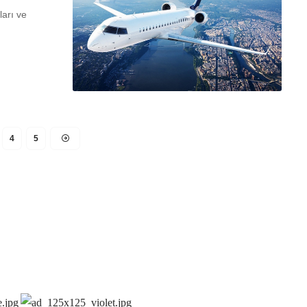
ları ve
4
5