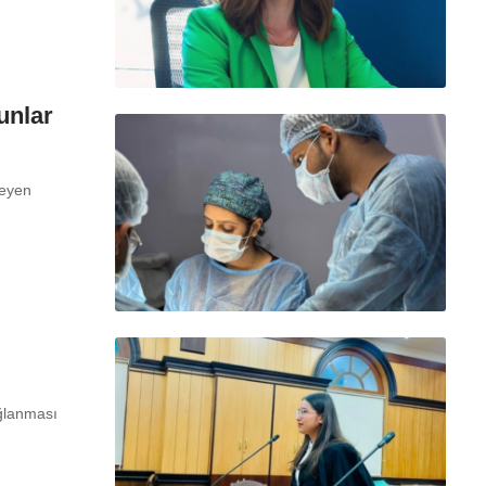
unlar
teyen
ğlanması