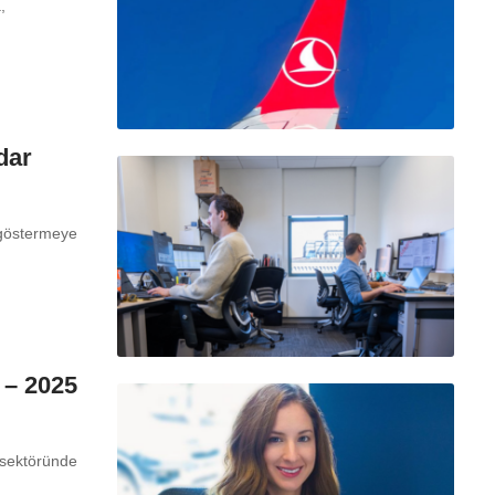
,
dar
 göstermeye
 – 2025
k sektöründe