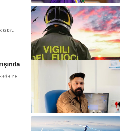
ok ki bir…
rışında
eri eline