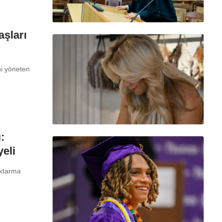
aşları
ini yöneten
:
eli
aktarma