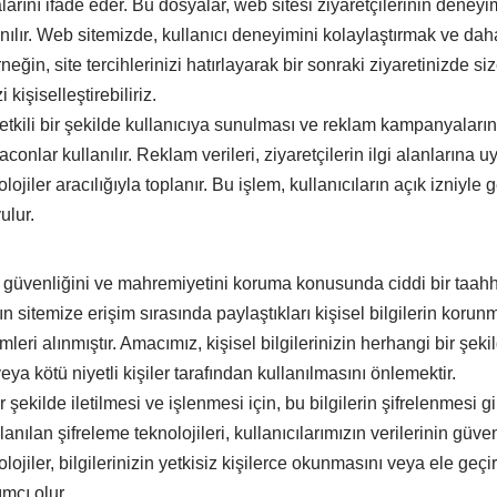
rını ifade eder. Bu dosyalar, web sitesi ziyaretçilerinin deneyim
anılır. Web sitemizde, kullanıcı deneyimini kolaylaştırmak ve daha
rneğin, site tercihlerinizi hatırlayarak bir sonraki ziyaretinizde s
işiselleştirebiliriz.
etkili bir şekilde kullanıcıya sunulması ve reklam kampanyalarını
onlar kullanılır. Reklam verileri, ziyaretçilerin ilgi alanlarına u
ojiler aracılığıyla toplanır. Bu işlem, kullanıcıların açık izniyle g
ulur.
ın güvenliğini ve mahremiyetini koruma konusunda ciddi bir taah
n sitemize erişim sırasında paylaştıkları kişisel bilgilerin korun
eri alınmıştır. Amacımız, kişisel bilgilerinizin herhangi bir şeki
ya kötü niyetli kişiler tarafından kullanılmasını önlemektir.
ir şekilde iletilmesi ve işlenmesi için, bu bilgilerin şifrelenmesi gi
llanılan şifreleme teknolojileri, kullanıcılarımızın verilerinin gü
olojiler, bilgilerinizin yetkisiz kişilerce okunmasını veya ele geçi
ımcı olur.