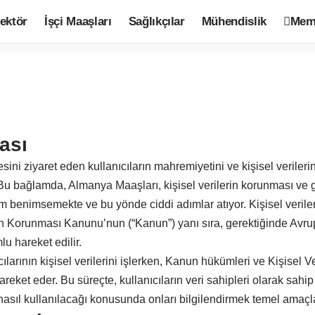
ektör
İşçi Maaşları
Sağlıkçılar
Mühendislik
Mem
kası
ini ziyaret eden kullanıcıların mahremiyetini ve kişisel veriler
. Bu bağlamda, Almanya Maaşları, kişisel verilerin korunması ve g
ım benimsemekte ve bu yönde ciddi adımlar atıyor. Kişisel verile
rin Korunması Kanunu’nun (“Kanun”) yanı sıra, gerektiğinde Avru
 hareket edilir.
ılarının kişisel verilerini işlerken, Kanun hükümleri ve Kişisel 
reket eder. Bu süreçte, kullanıcıların veri sahipleri olarak sahip
asıl kullanılacağı konusunda onları bilgilendirmek temel amaçla