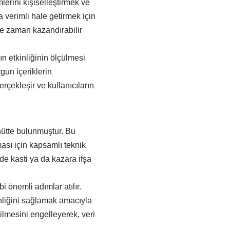
lerini kişiselleştirmek ve
 verimli hale getirmek için
ize zaman kazandırabilir
n etkinliğinin ölçülmesi
ygun içeriklerin
erçekleşir ve kullanıcıların
hütte bulunmuştur. Bu
ması için kapsamlı teknik
lde kasti ya da kazara ifşa
bi önemli adımlar atılır.
venliğini sağlamak amacıyla
rilmesini engelleyerek, veri