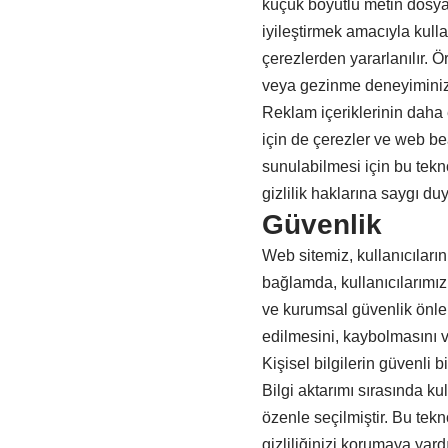
küçük boyutlu metin dosyala
iyileştirmek amacıyla kull
çerezlerden yararlanılır. Ö
veya gezinme deneyiminizi k
Reklam içeriklerinin daha 
için de çerezler ve web beac
sunulabilmesi için bu teknol
gizlilik haklarına saygı duy
Güvenlik
Web sitemiz, kullanıcılar
bağlamda, kullanıcılarımızı
ve kurumsal güvenlik önleml
edilmesini, kaybolmasını ve
Kişisel bilgilerin güvenli b
Bilgi aktarımı sırasında ku
özenle seçilmiştir. Bu tekn
gizliliğinizi korumaya yard