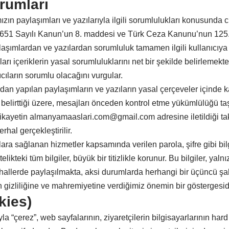
urumları
ızın paylaşımları ve yazılarıyla ilgili sorumlulukları konusunda c
651 Sayılı Kanun’un 8. maddesi ve Türk Ceza Kanunu’nun 125
aşımlardan ve yazılardan sorumluluk tamamen ilgili kullanıcıya a
ları içeriklerin yasal sorumluluklarını net bir şekilde belirlemekte
ıların sorumlu olacağını vurgular.
fından yapılan paylaşımların ve yazıların yasal çerçeveler içind
belirttiği üzere, mesajları önceden kontrol etme yükümlülüğü taş
ir şikayetin almanyamaaslari.com@gmail.com adresine iletildiği ta
rhal gerçekleştirilir.
ılara sağlanan hizmetler kapsamında verilen parola, şifre gibi b
elikteki tüm bilgiler, büyük bir titizlikle korunur. Bu bilgiler, yaln
hallerde paylaşılmakta, aksi durumlarda herhangi bir üçüncü şah
n gizliliğine ve mahremiyetine verdiğimiz önemin bir göstergesidi
kies)
a “çerez”, web sayfalarının, ziyaretçilerin bilgisayarlarının hard 