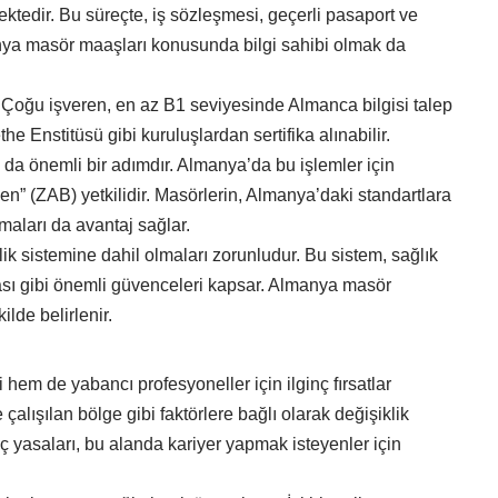
ektedir. Bu süreçte, iş sözleşmesi, geçerli pasaport ve
manya masör maaşları konusunda bilgi sahibi olmak da
rdür. Çoğu işveren, en az B1 seviyesinde Almanca bilgisi talep
he Enstitüsü gibi kuruluşlardan sertifika alınabilir.
ı da önemli bir adımdır. Almanya’da bu işlemler için
n” (ZAB) yetkilidir. Masörlerin, Almanya’daki standartlara
aları da avantaj sağlar.
k sistemine dahil olmaları zorunludur. Bu sistem, sağlık
ortası gibi önemli güvenceleri kapsar. Almanya masör
ilde belirlenir.
em de yabancı profesyoneller için ilginç fırsatlar
alışılan bölge gibi faktörlere bağlı olarak değişiklik
öç yasaları, bu alanda kariyer yapmak isteyenler için