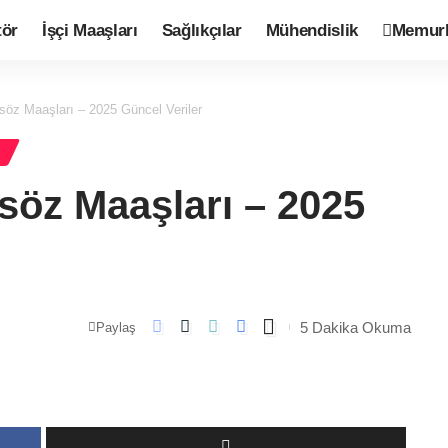
tör
İşçi Maaşları
Sağlıkçılar
Mühendislik
Memurl
öz Maaşları – 2025 Güncel Veriler
I
öz Maaşları – 2025
5 Dakika Okuma
Paylaş