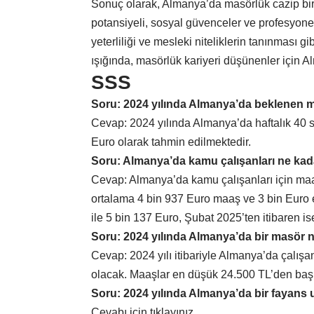
Sonuç olarak, Almanya’da masörlük cazip bir ka
potansiyeli, sosyal güvenceler ve profesyonel 
yeterliliği ve mesleki niteliklerin tanınması g
ışığında, masörlük kariyeri düşünenler için 
SSS
Soru: 2024 yılında Almanya’da beklenen 
Cevap: 2024 yılında Almanya’da haftalık 40 sa
Euro olarak tahmin edilmektedir.
Soru: Almanya’da kamu çalışanları ne kad
Cevap: Almanya’da kamu çalışanları için maa
ortalama 4 bin 937 Euro maaş ve 3 bin Euro
ile 5 bin 137 Euro, Şubat 2025’ten itibaren i
Soru: 2024 yılında Almanya’da bir masör n
Cevap: 2024 yılı itibariyle Almanya’da çalış
olacak. Maaşlar en düşük 24.500 TL’den başl
Soru: 2024 yılında Almanya’da bir fayans u
Cevabı için
tıklayınız.