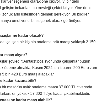
riyer seçeneği olarak öne çıkıyor. İyi bir gelir
gelişim imkanları, bu mesleği çekici kılıyor. Yine de, dil
ibi zorlukların üstesinden gelmek gerekiyor. Bu bilgiler
Almanya umut verici bir seçenek olarak görünüyor.
maaşlar ne kadar olacak?
at çalışan bir kişinin ortalama brüt maaşı yaklaşık 2.150
ar maaş alıyor?
şlar şöyledir; Amtarzt pozisyonunda çalışanlar bugün
 ek ödeme almakta, Kasım 2024’ten itibaren 200 Euro zam
se 5 bin 420 Euro maaş alacaklar.
e kadar kazanabilir?
an bir masörün aylık ortalama maaşı 37.000 TL civarında
arken, en yüksek 57.300 TL’ye kadar çıkabilmektedir.
stası ne kadar maaş alabilir?