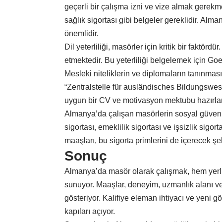
geçerli bir çalışma izni ve vize almak gerekm
sağlık sigortası gibi belgeler gereklidir. Al
önemlidir.
Dil yeterliliği, masörler için kritik bir faktö
etmektedir. Bu yeterliliği belgelemek için Goet
Mesleki niteliklerin ve diplomaların tanınmas
“Zentralstelle für ausländisches Bildungswese
uygun bir CV ve motivasyon mektubu hazırlam
Almanya’da çalışan masörlerin sosyal güvenli
sigortası, emeklilik sigortası ve işsizlik sig
maaşları, bu sigorta primlerini de içerecek şek
Sonuç
Almanya’da masör olarak çalışmak, hem yerli h
sunuyor. Maaşlar, deneyim, uzmanlık alanı ve ç
gösteriyor. Kalifiye eleman ihtiyacı ve yeni g
kapıları açıyor.