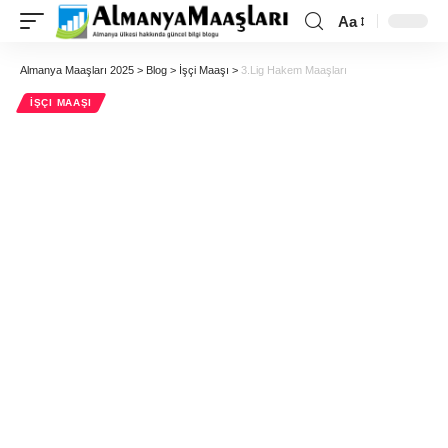
Aa
Almanya Maaşları 2025
>
Blog
>
İşçi Maaşı
>
3.Lig Hakem Maaşları
İŞÇI MAAŞI