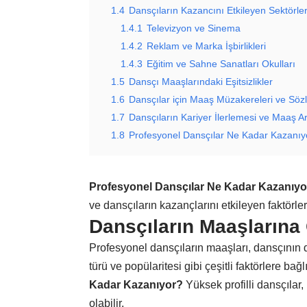
1.4
Dansçıların Kazancını Etkileyen Sektörler
1.4.1
Televizyon ve Sinema
1.4.2
Reklam ve Marka İşbirlikleri
1.4.3
Eğitim ve Sahne Sanatları Okulları
1.5
Dansçı Maaşlarındaki Eşitsizlikler
1.6
Dansçılar için Maaş Müzakereleri ve Söz
1.7
Dansçıların Kariyer İlerlemesi ve Maaş Art
1.8
Profesyonel Dansçılar Ne Kadar Kazanıy
Profesyonel Dansçılar Ne Kadar Kazanıyo
ve dansçıların kazançlarını etkileyen faktörl
Dansçıların Maaşlarına
Profesyonel dansçıların maaşları, dansçının de
türü ve popülaritesi gibi çeşitli faktörlere bağl
Kadar Kazanıyor?
Yüksek profilli dansçılar,
olabilir.