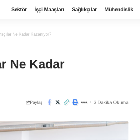
Sektör
İşçi Maaşları
Sağlıkçılar
Mühendislik
nsçılar Ne Kadar Kazanıyor?
ar Ne Kadar
3 Dakika Okuma
Paylaş