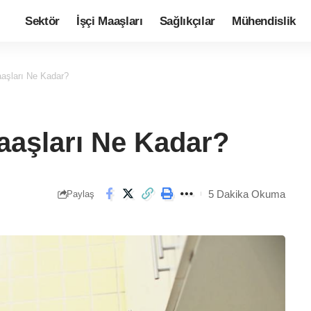
Sektör
İşçi Maaşları
Sağlıkçılar
Mühendislik
aşları Ne Kadar?
aşları Ne Kadar?
5 Dakika Okuma
Paylaş