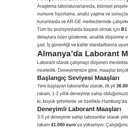
Araştırma laboratuvarlarında, bilimsel projeler
numune hazırlama, analiz yapma ve sonuçları
kurumlarda ve AR-GE merkezlerinde çalışırken
Tüm bu pozisyonlarda başarılı olmak için
B1 
detaylara özen gösterme, analitik düşünme ve
şart. İş güvenliği ve kalite standartlarına uy
Almanya’da Laborant M
Laborant olarak çalışmayı düşünen meslektaş
inceledik. Deneyimimize göre, maaşlar birçok 
Başlangıç Seviyesi Maaşları
Yeni başlayan laborantlar olarak, ilk yıl
36.00
rakam, 1-2 yıllık deneyime sahip olduğumuzda
ki, büyük şehirlerde ve özellikle Hamburg’da
Deneyimli Laborant Maaşları
3-5 yıl deneyime sahip laborantlar olarak yıll
rakam
41.000 euro
‘ya yükseliyor. Çalıştığım