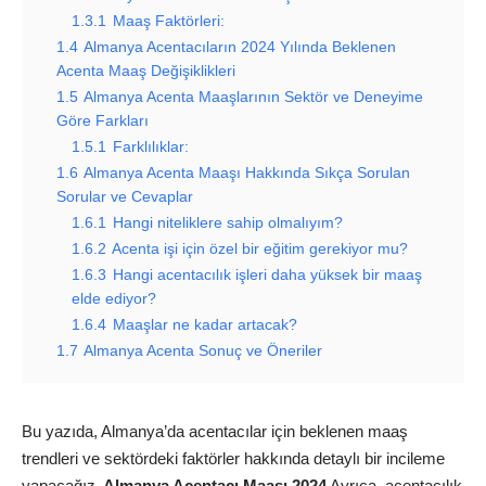
1.3.1
Maaş Faktörleri:
1.4
Almanya Acentacıların 2024 Yılında Beklenen
Acenta Maaş Değişiklikleri
1.5
Almanya Acenta Maaşlarının Sektör ve Deneyime
Göre Farkları
1.5.1
Farklılıklar:
1.6
Almanya Acenta Maaşı Hakkında Sıkça Sorulan
Sorular ve Cevaplar
1.6.1
Hangi niteliklere sahip olmalıyım?
1.6.2
Acenta işi için özel bir eğitim gerekiyor mu?
1.6.3
Hangi acentacılık işleri daha yüksek bir maaş
elde ediyor?
1.6.4
Maaşlar ne kadar artacak?
1.7
Almanya Acenta Sonuç ve Öneriler
Bu yazıda, Almanya’da acentacılar için beklenen maaş
trendleri ve sektördeki faktörler hakkında detaylı bir incileme
yapacağız.
Almanya Acentacı Maaşı 2024
Ayrıca, acentacılık