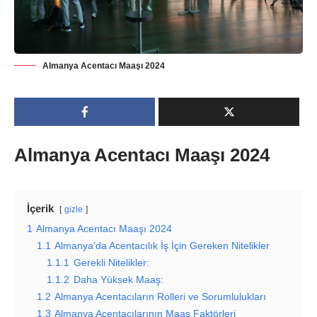
Almanya Acentacı Maaşı 2024
Almanya Acentacı Maaşı 2024
İçerik
gizle
1
Almanya Acentacı Maaşı 2024
1.1
Almanya’da Acentacılık İş İçin Gereken Nitelikler
1.1.1
Gerekli Nitelikler:
1.1.2
Daha Yüksek Maaş:
1.2
Almanya Acentacıların Rolleri ve Sorumlulukları
1.3
Almanya Acentacılarının Maaş Faktörleri