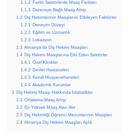
1.1.2
Farklı Sektörlerde Maaş Farkları
1.1.3
Dereceye Bağlı Maaş Artışı
1.2
Diş Hekimlerinin Maaşlarını Etkileyen Faktörler
1.2.1
Deneyim Düzeyi
1.2.2
Eğitim ve Uzmanlık
1.2.3
Lokasyon
1.3
Almanya’da Diş Hekimi Maaşları
1.4
Diş Hekimi Maaşlarına Etki Eden Sektörler
1.4.1
Özel Klinikler
1.4.2
Devlet Hastaneleri
1.4.3
Kendi Muayenehaneleri
1.4.4
Akademik Kurumlar
2
Diş Hekimi Maaşı Hakkında İstatistikler
2.1
Ortalama Maaş Artışı
2.2
En Yüksek Maaş Alan İller
2.3
Diş Hekimliği Öğrenci Mezunlarının Maaşları
2.4
Almanya Diş Hekimi Maaşları Aylık