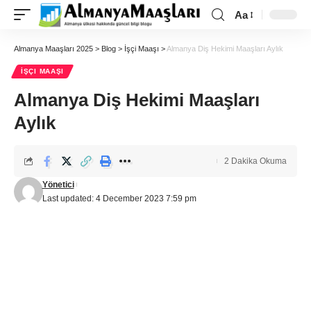
Aa
Almanya Maaşları 2025
>
Blog
>
İşçi Maaşı
>
Almanya Diş Hekimi Maaşları Aylık
İŞÇI MAAŞI
Almanya Diş Hekimi Maaşları
Aylık
2 Dakika Okuma
Yönetici
Last updated: 4 December 2023 7:59 pm