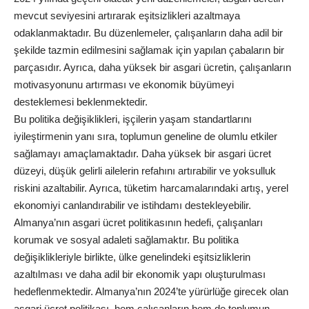
mevcut seviyesini artırarak eşitsizlikleri azaltmaya
odaklanmaktadır. Bu düzenlemeler, çalışanların daha adil bir
şekilde tazmin edilmesini sağlamak için yapılan çabaların bir
parçasıdır. Ayrıca, daha yüksek bir asgari ücretin, çalışanların
motivasyonunu artırması ve ekonomik büyümeyi
desteklemesi beklenmektedir.
Bu politika değişiklikleri, işçilerin yaşam standartlarını
iyileştirmenin yanı sıra, toplumun geneline de olumlu etkiler
sağlamayı amaçlamaktadır. Daha yüksek bir asgari ücret
düzeyi, düşük gelirli ailelerin refahını artırabilir ve yoksulluk
riskini azaltabilir. Ayrıca, tüketim harcamalarındaki artış, yerel
ekonomiyi canlandırabilir ve istihdamı destekleyebilir.
Almanya’nın asgari ücret politikasının hedefi, çalışanları
korumak ve sosyal adaleti sağlamaktır. Bu politika
değişiklikleriyle birlikte, ülke genelindeki eşitsizliklerin
azaltılması ve daha adil bir ekonomik yapı oluşturulması
hedeflenmektedir. Almanya’nın 2024’te yürürlüğe girecek olan
asgari ücret politikası, hem çalışanların hem de toplumun