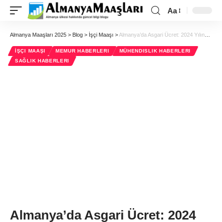
Aa
Almanya Maaşları 2025
>
Blog
>
İşçi Maaşı
>
Almanya’da Asgari Ücret: 2024 Yılında Ne Kadar Artış Gösterdi?
İŞÇI MAAŞI
MEMUR HABERLERI
MÜHENDISLIK HABERLERI
SAĞLIK HABERLERI
Almanya’da Asgari Ücret: 2024