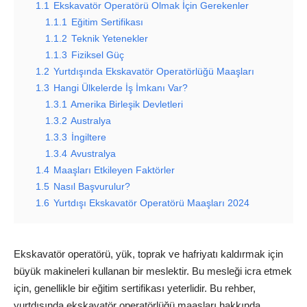
1.1
Ekskavatör Operatörü Olmak İçin Gerekenler
1.1.1
Eğitim Sertifikası
1.1.2
Teknik Yetenekler
1.1.3
Fiziksel Güç
1.2
Yurtdışında Ekskavatör Operatörlüğü Maaşları
1.3
Hangi Ülkelerde İş İmkanı Var?
1.3.1
Amerika Birleşik Devletleri
1.3.2
Australya
1.3.3
İngiltere
1.3.4
Avustralya
1.4
Maaşları Etkileyen Faktörler
1.5
Nasıl Başvurulur?
1.6
Yurtdışı Ekskavatör Operatörü Maaşları 2024
Ekskavatör operatörü, yük, toprak ve hafriyatı kaldırmak için
büyük makineleri kullanan bir meslektir. Bu mesleği icra etmek
için, genellikle bir eğitim sertifikası yeterlidir. Bu rehber,
yurtdışında ekskavatör operatörlüğü maaşları hakkında