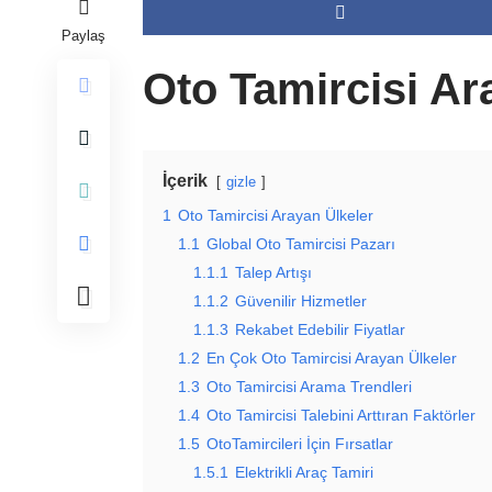
Paylaş
Oto Tamircisi Ar
İçerik
gizle
1
Oto Tamircisi Arayan Ülkeler
1.1
Global Oto Tamircisi Pazarı
1.1.1
Talep Artışı
1.1.2
Güvenilir Hizmetler
1.1.3
Rekabet Edebilir Fiyatlar
1.2
En Çok Oto Tamircisi Arayan Ülkeler
1.3
Oto Tamircisi Arama Trendleri
1.4
Oto Tamircisi Talebini Arttıran Faktörler
1.5
OtoTamircileri İçin Fırsatlar
1.5.1
Elektrikli Araç Tamiri