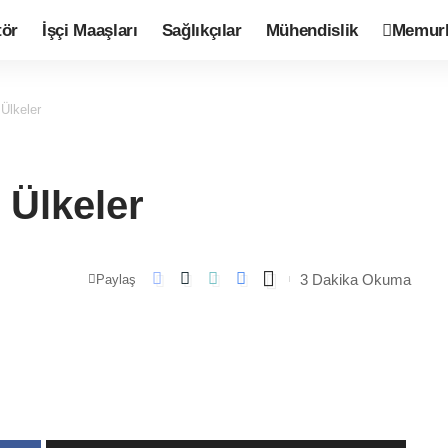
tör
İşçi Maaşları
Sağlıkçılar
Mühendislik
Memurl
Ülkeler
 Ülkeler
3 Dakika Okuma
Paylaş