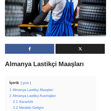
Almanya Lastikçi Maaşları
İçerik
gizle
1
Almanya Lastikçi Maaşları
2
Almanya Lastikçi Avantajları
2.1
Kararlılık
2.2
Mesleki Gelişim