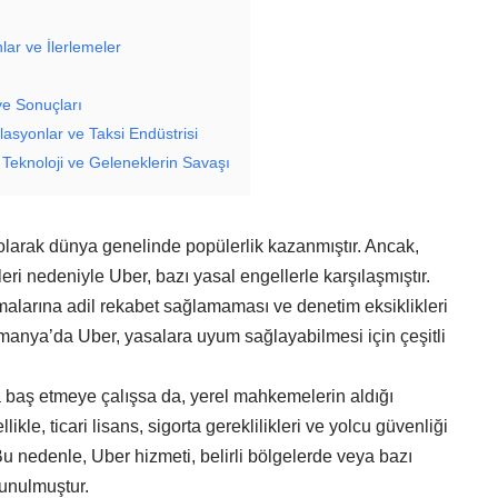
ar ve İlerlemeler
ve Sonuçları
asyonlar ve Taksi Endüstrisi
, Teknoloji ve Geleneklerin Savaşı
m olarak dünya genelinde popülerlik kazanmıştır. Ancak,
i nedeniyle Uber, bazı yasal engellerle karşılaşmıştır.
malarına adil rekabet sağlamaması ve denetim eksiklikleri
 Almanya’da Uber, yasalara uyum sağlayabilmesi için çeşitli
baş etmeye çalışsa da, yerel mahkemelerin aldığı
llikle, ticari lisans, sigorta gereklilikleri ve yolcu güvenliği
Bu nedenle, Uber hizmeti, belirli bölgelerde veya bazı
sunulmuştur.