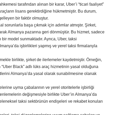
kemesi tarafından alınan bir karar, Uber’i “ticari faaliyet”
araçların lisans gerektirdiğine hükmetmiştir. Bu durum,
lleyen bir faktör olmuştur.
 sorunlarla başa çıkmak için adımlar atmıştır. Şirket,
unarak Almanya pazarına geri dönmüştür. Bu hizmet, sadece
ğı bir model sunmaktadır. Ayrıca, Uber, taksi
ya’da işbirlikleri yapmış ve yerel taksi firmalarıyla
ekle birlikte, şirket de ilerlemeler kaydetmiştir. Örneğin,
 “Uber Black” adlı lüks araç hizmetinin yasal olduğuna
zmetlerini Almanya’da yasal olarak sunabilmesine olanak
erine uyma çabalarının ve yerel otoritelerle işbirliği
nlemelerin değişmesiyle birlikte Uber’in Almanya’da
leneksel taksi sektörünün endişeleri ve rekabet konuları