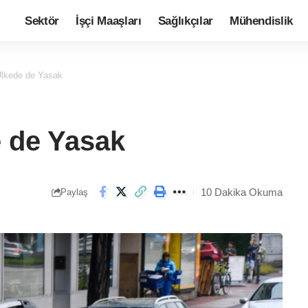
Sektör
İşçi Maaşları
Sağlıkçılar
Mühendislik
lkede de Yasak
 de Yasak
10 Dakika Okuma
Paylaş