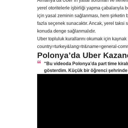
Almanya’da Uber’in yasal sorunları ve ilerle
yerel otoritelerle işbirliği yapma çabalarıyla
için yasal zeminin sağlanması, hem şirketin
fazla seçenek sunacaktır. Ancak, yerel taksi 
konuda denge sağlanmalıdır.
Uber topluluk kurallarını okumak için kaynak 
country=turkey&lang=tr&name=general-comm
Polonya’da Uber Kazanç
“Bu videoda Polonya’da part time kiralı
gösterdim. Küçük bir öğrenci şehrinde