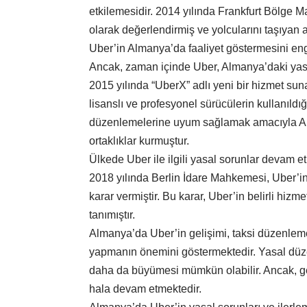
etkilemesidir. 2014 yılında Frankfurt Bölge Mah
olarak değerlendirmiş ve yolcularını taşıyan 
Uber’in Almanya’da faaliyet göstermesini enge
Ancak, zaman içinde Uber, Almanya’daki yasal
2015 yılında “UberX” adlı yeni bir hizmet s
lisanslı ve profesyonel sürücülerin kullanıldı
düzenlemelerine uyum sağlamak amacıyla Alman
ortaklıklar kurmuştur.
Ülkede Uber ile ilgili yasal sorunlar devam etm
2018 yılında Berlin İdare Mahkemesi, Uber’in
karar vermiştir. Bu karar, Uber’in belirli hi
tanımıştır.
Almanya’da Uber’in gelişimi, taksi düzenlemel
yapmanın önemini göstermektedir. Yasal düze
daha da büyümesi mümkün olabilir. Ancak, ge
hala devam etmektedir.