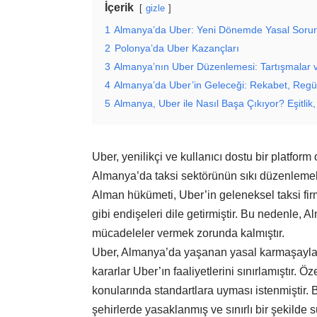
İçerik
gizle
1
Almanya’da Uber: Yeni Dönemde Yasal Sorunl
2
Polonya’da Uber Kazançları
3
Almanya’nın Uber Düzenlemesi: Tartışmalar 
4
Almanya’da Uber’in Geleceği: Rekabet, Regül
5
Almanya, Uber ile Nasıl Başa Çıkıyor? Eşitlik
Uber, yenilikçi ve kullanıcı dostu bir platfor
Almanya’da taksi sektörünün sıkı düzenlemeler
Alman hükümeti, Uber’in geleneksel taksi fir
gibi endişeleri dile getirmiştir. Bu nedenle,
mücadeleler vermek zorunda kalmıştır.
Uber, Almanya’da yaşanan yasal karmaşayla 
kararlar Uber’ın faaliyetlerini sınırlamıştır. Öze
konularında standartlara uyması istenmiştir. 
şehirlerde yasaklanmış ve sınırlı bir şekilde 