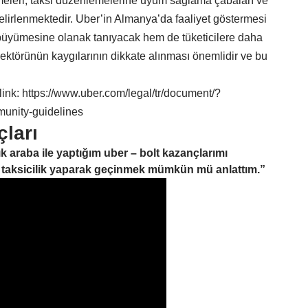
meleri, taksi düzenlemelerine uyum sağlama çabaları ve
 belirlenmektedir. Uber’in Almanya’da faaliyet göstermesi
 büyümesine olanak tanıyacak hem de tüketicilere daha
sektörünün kaygılarının dikkate alınması önemlidir ve bu
link: https://www.uber.com/legal/tr/document/?
unity-guidelines
ları
k araba ile yaptığım uber – bolt kazançlarımı
 taksicilik yaparak geçinmek mümkün mü anlattım.”