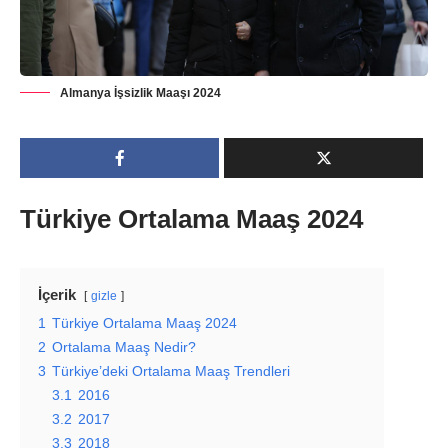
Almanya İşsizlik Maaşı 2024
Türkiye Ortalama Maaş 2024
İçerik
gizle
1
Türkiye Ortalama Maaş 2024
2
Ortalama Maaş Nedir?
3
Türkiye’deki Ortalama Maaş Trendleri
3.1
2016
3.2
2017
3.3
2018