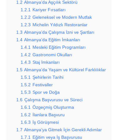
1.2
Almanya’da Aşçılık Sektörü
1.2.1
Kariyer Fırsatları
1.2.2
Geleneksel ve Modern Mutfak
1.2.3
Michelin Yıldızlı Restoranlar
1.3
Almanya’da Çalışma İzni ve Şartları
1.4
Almanya’da Eğitim İmkanları
1.4.1
Mesleki Eğitim Programları
1.4.2
Gastronomi Okulları
1.4.3
Staj İmkanları
1.5
Almanya’da Yaşam ve Kültürel Farklılıklar
1.5.1
Şehirlerin Tarihi
1.5.2
Festivaller
1.5.3
Spor ve Doğa
1.6
Çalışma Başvurusu ve Süreci
1.6.1
Özgeçmiş Oluşturma
1.6.2
İlanlara Başvuru
1.6.3
İş Görüşmesi
1.7
Almanya’ya Gitmek İçin Gerekli Adımlar
1.7.1
Eğitim veya İş Başvurusu