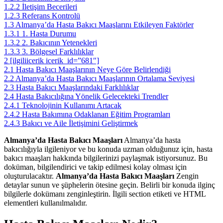
1.2.2
İletişim Becerileri
1.2.3
Referans Kontrolü
1.3
Almanya’da Hasta Bakıcı Maaşlarını Etkileyen Faktörler
1.3.1
1. Hasta Durumu
1.3.2
2. Bakıcının Yetenekleri
1.3.3
3. Bölgesel Farklılıklar
2
[ilgiliicerik icerik_id=”681″]
2.1
Hasta Bakıcı Maaşlarının Neye Göre Belirlendiği
2.2
Almanya’da Hasta Bakıcı Maaşlarının Ortalama Seviyesi
2.3
Hasta Bakıcı Maaşlarındaki Farklılıklar
2.4
Hasta Bakıcılığına Yönelik Gelecekteki Trendler
2.4.1
Teknolojinin Kullanımı Artacak
2.4.2
Hasta Bakımına Odaklanan Eğitim Programları
2.4.3
Bakıcı ve Aile İletişimini Geliştirmek
Almanya’da Hasta Bakıcı Maaşları
Almanya’da hasta
bakıcılığıyla ilgileniyor ve bu konuda uzman olduğunuz için, hasta
bakıcı maaşları hakkında bilgilerinizi paylaşmak istiyorsunuz. Bu
doküman, bilgilendirici ve takip edilmesi kolay olması için
oluşturulacaktır.
Almanya’da Hasta Bakıcı Maaşları
Zengin
detaylar sunun ve şüphelerin ötesine geçin. Belirli bir konuda ilginç
bilgilerle dokümanı zenginleştirin. İlgili section etiketi ve HTML
elementleri kullanılmalıdır.