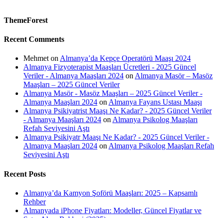
ThemeForest
Recent Comments
Mehmet
on
Almanya’da Kepçe Operatörü Maaşı 2024
Almanya Fizyoterapist Maaşları Ücretleri - 2025 Güncel
Veriler - Almanya Maaşları 2024
on
Almanya Masör – Masöz
Maaşları – 2025 Güncel Veriler
Almanya Masör - Masöz Maaşları – 2025 Güncel Veriler -
Almanya Maaşları 2024
on
Almanya Fayans Ustası Maaşı
Almanya Psikiyatrist Maaşı Ne Kadar? - 2025 Güncel Veriler
- Almanya Maaşları 2024
on
Almanya Psikolog Maaşları
Refah Seviyesini Aştı
Almanya Psikiyatr Maaşı Ne Kadar? - 2025 Güncel Veriler -
Almanya Maaşları 2024
on
Almanya Psikolog Maaşları Refah
Seviyesini Aştı
Recent Posts
Almanya’da Kamyon Şoförü Maaşları: 2025 – Kapsamlı
Rehber
Almanyada iPhone Fiyatları: Modeller, Güncel Fiyatlar ve