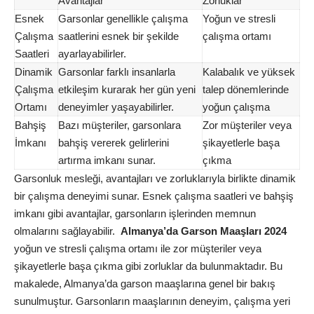
Avantajlar
Zorluklar
Esnek
Garsonlar genellikle çalışma
Yoğun ve stresli
Çalışma
saatlerini esnek bir şekilde
çalışma ortamı
Saatleri
ayarlayabilirler.
Dinamik
Garsonlar farklı insanlarla
Kalabalık ve yüksek
Çalışma
etkileşim kurarak her gün yeni
talep dönemlerinde
Ortamı
deneyimler yaşayabilirler.
yoğun çalışma
Bahşiş
Bazı müşteriler, garsonlara
Zor müşteriler veya
İmkanı
bahşiş vererek gelirlerini
şikayetlerle başa
artırma imkanı sunar.
çıkma
Garsonluk mesleği, avantajları ve zorluklarıyla birlikte dinamik
bir çalışma deneyimi sunar. Esnek çalışma saatleri ve bahşiş
imkanı gibi avantajlar, garsonların işlerinden memnun
olmalarını sağlayabilir.
Almanya’da Garson Maaşları 2024
yoğun ve stresli çalışma ortamı ile zor müşteriler veya
şikayetlerle başa çıkma gibi zorluklar da bulunmaktadır. Bu
makalede, Almanya’da garson maaşlarına genel bir bakış
sunulmuştur. Garsonların maaşlarının deneyim, çalışma yeri