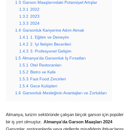
1.3
Garson Maaşlarındaki Potansiyel Artışlar
1.3.1
2022
1.3.2
2023
1.3.3
2024
1.4
Garsonluk Kariyerine Adım Atmak
1.4.1
1. Eğitim ve Deneyim
1.4.2
2. İyi İletişim Becerileri
1.4.3
3. Profesyonel Gelişim
1.5
Almanya’da Garsonluk İş Fırsatları
1.5.1
Otel Restoranları
1.5.2
Bistro ve Kafe
1.5.3
Fast Food Zincirleri
1.5.4
Gece Kulüpleri
1.6
Garsonluk Mesleğinin Avantajları ve Zorlukları
Almanya, turizm sektöründe çalışan birçok garson için popüler
bir iş yeri olmuştur.
Almanya’da Garson Maaşları 2024
Garsonlar, restoranlarda veya otellerde misafirlerin ihtiyaçlarını