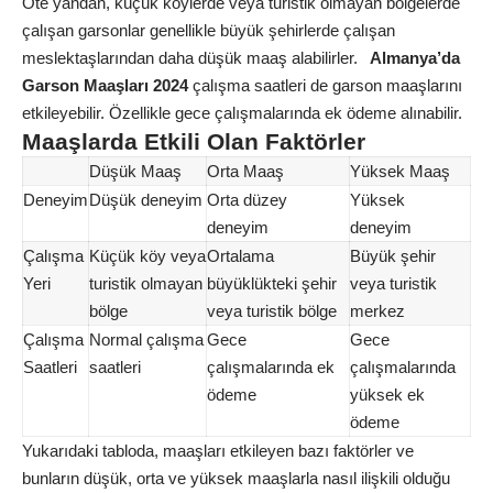
Öte yandan, küçük köylerde veya turistik olmayan bölgelerde
çalışan garsonlar genellikle büyük şehirlerde çalışan
meslektaşlarından daha düşük maaş alabilirler.
Almanya’da
Garson Maaşları 2024
çalışma saatleri de garson maaşlarını
etkileyebilir. Özellikle gece çalışmalarında ek ödeme alınabilir.
Maaşlarda Etkili Olan Faktörler
Düşük Maaş
Orta Maaş
Yüksek Maaş
Deneyim
Düşük deneyim
Orta düzey
Yüksek
deneyim
deneyim
Çalışma
Küçük köy veya
Ortalama
Büyük şehir
Yeri
turistik olmayan
büyüklükteki şehir
veya turistik
bölge
veya turistik bölge
merkez
Çalışma
Normal çalışma
Gece
Gece
Saatleri
saatleri
çalışmalarında ek
çalışmalarında
ödeme
yüksek ek
ödeme
Yukarıdaki tabloda, maaşları etkileyen bazı faktörler ve
bunların düşük, orta ve yüksek maaşlarla nasıl ilişkili olduğu