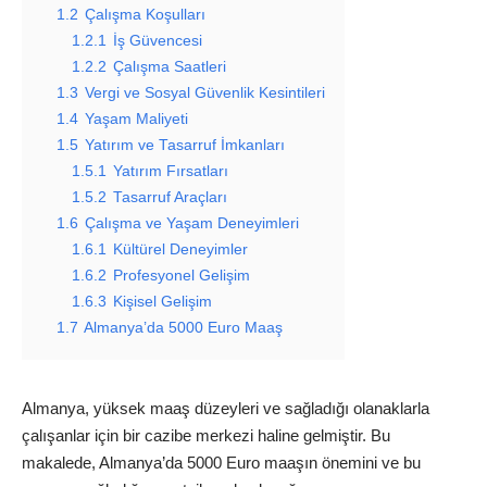
1.2
Çalışma Koşulları
1.2.1
İş Güvencesi
1.2.2
Çalışma Saatleri
1.3
Vergi ve Sosyal Güvenlik Kesintileri
1.4
Yaşam Maliyeti
1.5
Yatırım ve Tasarruf İmkanları
1.5.1
Yatırım Fırsatları
1.5.2
Tasarruf Araçları
1.6
Çalışma ve Yaşam Deneyimleri
1.6.1
Kültürel Deneyimler
1.6.2
Profesyonel Gelişim
1.6.3
Kişisel Gelişim
1.7
Almanya’da 5000 Euro Maaş
Almanya, yüksek maaş düzeyleri ve sağladığı olanaklarla
çalışanlar için bir cazibe merkezi haline gelmiştir. Bu
makalede, Almanya’da 5000 Euro maaşın önemini ve bu