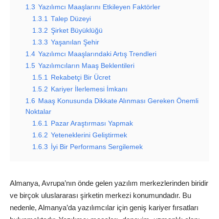
1.3
Yazılımcı Maaşlarını Etkileyen Faktörler
1.3.1
Talep Düzeyi
1.3.2
Şirket Büyüklüğü
1.3.3
Yaşanılan Şehir
1.4
Yazılımcı Maaşlarındaki Artış Trendleri
1.5
Yazılımcıların Maaş Beklentileri
1.5.1
Rekabetçi Bir Ücret
1.5.2
Kariyer İlerlemesi İmkanı
1.6
Maaş Konusunda Dikkate Alınması Gereken Önemli
Noktalar
1.6.1
Pazar Araştırması Yapmak
1.6.2
Yeteneklerini Geliştirmek
1.6.3
İyi Bir Performans Sergilemek
Almanya, Avrupa’nın önde gelen yazılım merkezlerinden biridir
ve birçok uluslararası şirketin merkezi konumundadır. Bu
nedenle, Almanya’da yazılımcılar için geniş kariyer fırsatları