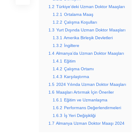
1.2
Türkiye’deki Uzman Doktor Maaşları
1.2.1
Ortalama Maaş
1.2.2
Çalışma Koşulları
1.3
Yurt Dışında Uzman Doktor Maaşları
1.3.1
Amerika Birleşik Devletleri
1.3.2
İngiltere
1.4
Almanya’da Uzman Doktor Maaşları
1.4.1
Eğitim
1.4.2
Çalışma Ortamı
1.4.3
Karşılaştırma
1.5
2024 Yılında Uzman Doktor Maaşları
1.6
Maaşları Artırmak İçin Öneriler
1.6.1
Eğitim ve Uzmanlaşma
1.6.2
Performans Değerlendirmeleri
1.6.3
İş Yeri Değişikliği
1.7
Almanya Uzman Doktor Maaşı 2024