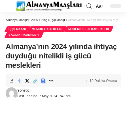
Aa
Almanya Maaşları 2025
>
Blog
>
İşçi Maaşı
>
Almanya’nın 2024 yılında ihtiyaç duyduğu nitelikli iş gücü meslekleri
İŞÇI MAAŞI
MEMUR HABERLERI
MÜHENDISLIK HABERLERI
SAĞLIK HABERLERI
Almanya’nın 2024 yılında ihtiyaç
duyduğu nitelikli iş gücü
meslekleri
10 Dakika Okuma
Yönetici
Last updated: 7 May 2024 1:47 pm