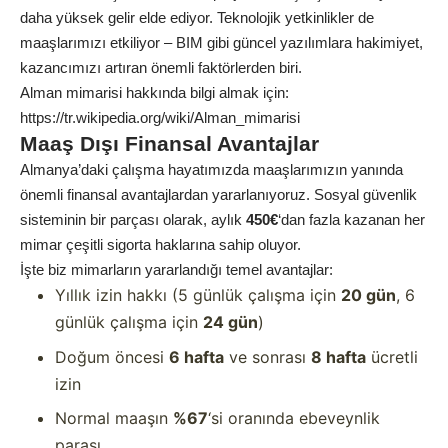
daha yüksek gelir elde ediyor. Teknolojik yetkinlikler de
maaşlarımızı etkiliyor – BIM gibi güncel yazılımlara hakimiyet,
kazancımızı artıran önemli faktörlerden biri.
Alman mimarisi hakkında bilgi almak için:
https://tr.wikipedia.org/wiki/Alman_mimarisi
Maaş Dışı Finansal Avantajlar
Almanya’daki çalışma hayatımızda maaşlarımızın yanında
önemli finansal avantajlardan yararlanıyoruz. Sosyal güvenlik
sisteminin bir parçası olarak, aylık
450€
‘dan fazla kazanan her
mimar çeşitli sigorta haklarına sahip oluyor.
İşte biz mimarların yararlandığı temel avantajlar:
Yıllık izin hakkı (5 günlük çalışma için
20 gün
, 6
günlük çalışma için
24 gün
)
Doğum öncesi
6 hafta
ve sonrası
8 hafta
ücretli
izin
Normal maaşın
%67
‘si oranında ebeveynlik
parası