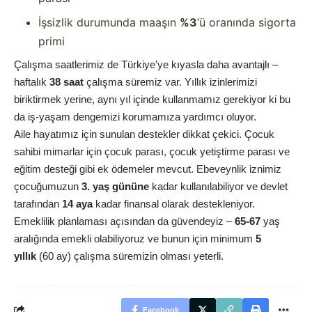
İşsizlik durumunda maaşın
%3
‘ü oranında sigorta
primi
Çalışma saatlerimiz de Türkiye’ye kıyasla daha avantajlı –
haftalık
38 saat
çalışma süremiz var. Yıllık izinlerimizi
biriktirmek yerine, aynı yıl içinde kullanmamız gerekiyor ki bu
da iş-yaşam dengemizi korumamıza yardımcı oluyor.
Aile hayatımız için sunulan destekler dikkat çekici. Çocuk
sahibi mimarlar için çocuk parası, çocuk yetiştirme parası ve
eğitim desteği gibi ek ödemeler mevcut. Ebeveynlik iznimiz
çocuğumuzun
3. yaş gününe
kadar kullanılabiliyor ve devlet
tarafından
14 aya
kadar finansal olarak destekleniyor.
Emeklilik planlaması açısından da güvendeyiz –
65-67
yaş
aralığında emekli olabiliyoruz ve bunun için minimum
5
yıllık
(60 ay) çalışma süremizin olması yeterli.
Facebook