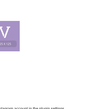
nstagram account in the
plugin settings
.