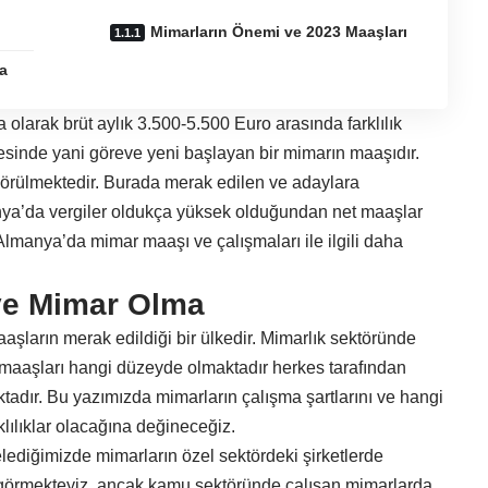
Mimarların Önemi ve 2023 Maaşları
a
 olarak brüt aylık 3.500-5.500 Euro arasında farklılık
esinde yani göreve yeni başlayan bir mimarın maaşıdır.
görülmektedir. Burada merak edilen ve adaylara
anya’da vergiler oldukça yüksek olduğundan net maaşlar
lmanya’da mimar maaşı ve çalışmaları ile ilgili daha
ve Mimar Olma
aaşların merak edildiği bir ülkedir. Mimarlık sektöründe
aaşları hangi düzeyde olmaktadır herkes tarafından
ktadır. Bu yazımızda mimarların çalışma şartlarını ve hangi
klılıklar olacağına değineceğiz.
lediğimizde mimarların özel sektördeki şirketlerde
ı görmekteyiz, ancak kamu sektöründe çalışan mimarlarda