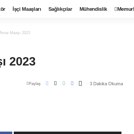
tör
İşçi Maaşları
Sağlıkçılar
Mühendislik
Memurl
imar Maaşı 2023
ı 2023
3 Dakika Okuma
Paylaş