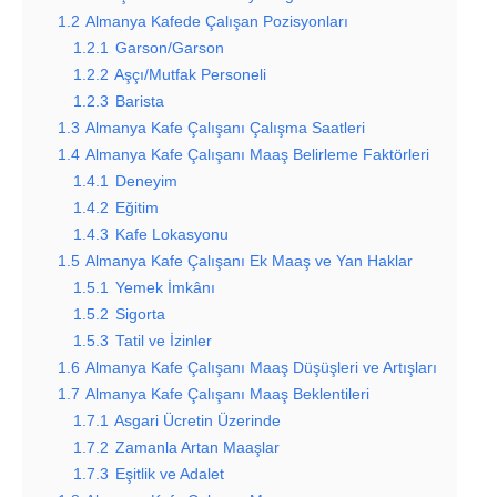
1.2
Almanya Kafede Çalışan Pozisyonları
1.2.1
Garson/Garson
1.2.2
Aşçı/Mutfak Personeli
1.2.3
Barista
1.3
Almanya Kafe Çalışanı Çalışma Saatleri
1.4
Almanya Kafe Çalışanı Maaş Belirleme Faktörleri
1.4.1
Deneyim
1.4.2
Eğitim
1.4.3
Kafe Lokasyonu
1.5
Almanya Kafe Çalışanı Ek Maaş ve Yan Haklar
1.5.1
Yemek İmkânı
1.5.2
Sigorta
1.5.3
Tatil ve İzinler
1.6
Almanya Kafe Çalışanı Maaş Düşüşleri ve Artışları
1.7
Almanya Kafe Çalışanı Maaş Beklentileri
1.7.1
Asgari Ücretin Üzerinde
1.7.2
Zamanla Artan Maaşlar
1.7.3
Eşitlik ve Adalet