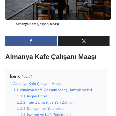
Almanya Kafe Çalışanı Maaşı
Almanya Kafe Çalışanı Maaşı
İçerik
gizle
1
Almanya Kafe Çalışanı Maaşı
1.1
Almanya Kafe Çalışanı Maaş Düzenlemeleri
1.1.1
Asgari Ücret
1.1.2
Tam Zamanlı vs Yarı Zamanlı
1.1.3
Deneyim ve Yetenekler
1.1.4
İşveren ve Kafe Büyüklüğü