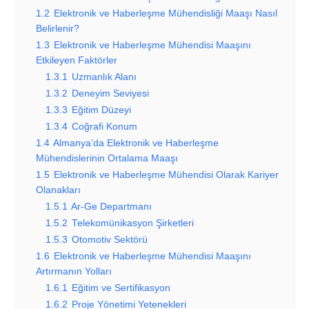
1.2
Elektronik ve Haberleşme Mühendisliği Maaşı Nasıl
Belirlenir?
1.3
Elektronik ve Haberleşme Mühendisi Maaşını
Etkileyen Faktörler
1.3.1
Uzmanlık Alanı
1.3.2
Deneyim Seviyesi
1.3.3
Eğitim Düzeyi
1.3.4
Coğrafi Konum
1.4
Almanya’da Elektronik ve Haberleşme
Mühendislerinin Ortalama Maaşı
1.5
Elektronik ve Haberleşme Mühendisi Olarak Kariyer
Olanakları
1.5.1
Ar-Ge Departmanı
1.5.2
Telekomünikasyon Şirketleri
1.5.3
Otomotiv Sektörü
1.6
Elektronik ve Haberleşme Mühendisi Maaşını
Artırmanın Yolları
1.6.1
Eğitim ve Sertifikasyon
1.6.2
Proje Yönetimi Yetenekleri