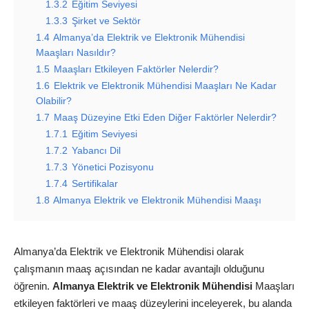
1.3.2
Eğitim Seviyesi
1.3.3
Şirket ve Sektör
1.4
Almanya’da Elektrik ve Elektronik Mühendisi
Maaşları Nasıldır?
1.5
Maaşları Etkileyen Faktörler Nelerdir?
1.6
Elektrik ve Elektronik Mühendisi Maaşları Ne Kadar
Olabilir?
1.7
Maaş Düzeyine Etki Eden Diğer Faktörler Nelerdir?
1.7.1
Eğitim Seviyesi
1.7.2
Yabancı Dil
1.7.3
Yönetici Pozisyonu
1.7.4
Sertifikalar
1.8
Almanya Elektrik ve Elektronik Mühendisi Maaşı
Almanya’da Elektrik ve Elektronik Mühendisi olarak
çalışmanın maaş açısından ne kadar avantajlı olduğunu
öğrenin.
Almanya Elektrik ve Elektronik Mühendisi
Maaşları
etkileyen faktörleri ve maaş düzeylerini inceleyerek, bu alanda