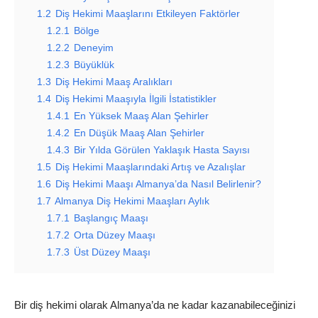
1.2
Diş Hekimi Maaşlarını Etkileyen Faktörler
1.2.1
Bölge
1.2.2
Deneyim
1.2.3
Büyüklük
1.3
Diş Hekimi Maaş Aralıkları
1.4
Diş Hekimi Maaşıyla İlgili İstatistikler
1.4.1
En Yüksek Maaş Alan Şehirler
1.4.2
En Düşük Maaş Alan Şehirler
1.4.3
Bir Yılda Görülen Yaklaşık Hasta Sayısı
1.5
Diş Hekimi Maaşlarındaki Artış ve Azalışlar
1.6
Diş Hekimi Maaşı Almanya’da Nasıl Belirlenir?
1.7
Almanya Diş Hekimi Maaşları Aylık
1.7.1
Başlangıç Maaşı
1.7.2
Orta Düzey Maaşı
1.7.3
Üst Düzey Maaşı
Bir diş hekimi olarak Almanya’da ne kadar kazanabileceğinizi