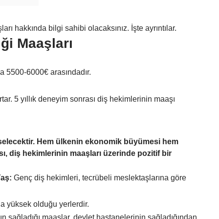
ı hakkında bilgi sahibi olacaksınız. İşte ayrıntılar.
ği Maaşları
ma 5500-6000€ arasındadır.
tar. 5 yıllık deneyim sonrası diş hekimlerinin maaşı
ükselecektir. Hem ülkenin ekonomik büyümesi hem
ı, diş hekimlerinin maaşları üzerinde pozitif bir
aş:
Genç
diş hekimler
i, tecrübeli meslektaşlarına göre
a yüksek olduğu yerlerdir.
ın sağladığı maaşlar, devlet hastanelerinin sağladığından