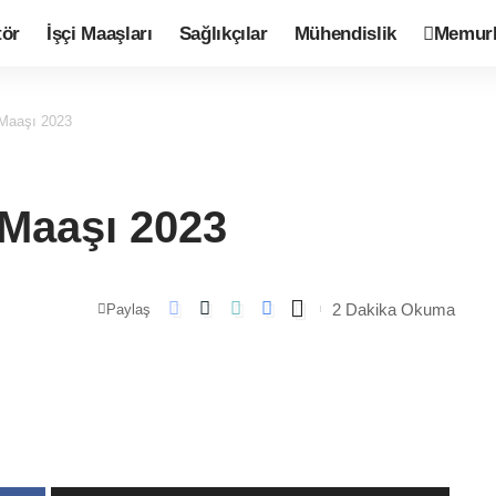
tör
İşçi Maaşları
Sağlıkçılar
Mühendislik
Memurl
Maaşı 2023
Maaşı 2023
2 Dakika Okuma
Paylaş