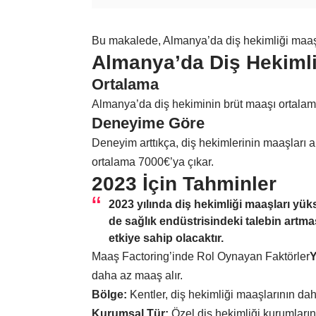
Bu makalede, Almanya’da diş hekimliği maaşlar
Almanya’da Diş Hekimli
Ortalama
Almanya’da diş hekiminin brüt maaşı ortala
Deneyime Göre
Deneyim arttıkça, diş hekimlerinin maaşları ar
ortalama 7000€’ya çıkar.
2023 İçin Tahminler
2023 yılında diş hekimliği maaşları y
de sağlık endüstrisindeki talebin artmas
etkiye sahip olacaktır.
Maaş Factoring’inde Rol Oynayan Faktörler
Y
daha az maaş alır.
Bölge:
Kentler, diş hekimliği maaşlarının dah
Kurumsal Tür:
Özel diş hekimliği kurumların