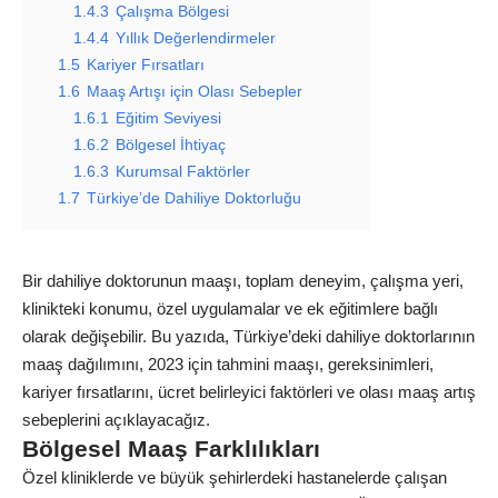
1.4.3
Çalışma Bölgesi
1.4.4
Yıllık Değerlendirmeler
1.5
Kariyer Fırsatları
1.6
Maaş Artışı için Olası Sebepler
1.6.1
Eğitim Seviyesi
1.6.2
Bölgesel İhtiyaç
1.6.3
Kurumsal Faktörler
1.7
Türkiye’de Dahiliye Doktorluğu
Bir dahiliye doktorunun maaşı, toplam deneyim, çalışma yeri,
klinikteki konumu, özel uygulamalar ve ek eğitimlere bağlı
olarak değişebilir. Bu yazıda, Türkiye’deki dahiliye doktorlarının
maaş dağılımını, 2023 için tahmini maaşı, gereksinimleri,
kariyer fırsatlarını, ücret belirleyici faktörleri ve olası maaş artış
sebeplerini açıklayacağız.
Bölgesel Maaş Farklılıkları
Özel kliniklerde ve büyük şehirlerdeki hastanelerde çalışan