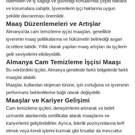
ödemeleri ve iş sağlığı ve güvenliği konularında çeşitli haklara
ve korumalara sahiptir. İşverenlerin işçi haklarına uygun
şekilde davranması önemlidir.
Maaş Düzenlemeleri ve Artışlar
Almanya’da cam temizleme işçisi maaşları, genellikle
işverenin maaş politikalarına ve hükümetin belirlediği asgari
ücretlere tabidir. Yıllık olarak yapılan maaş artışları da işçilerin
gelir seviyelerini etkileyebilir.
Almanya Cam Temizleme İşçisi Maaşı
Bu sektördeki işçiler, Almanya genelinde farklı bölgelerde farklı
maaşlar alabilir.
Maaşlar, kullanılan ekipman türüne, işin zorluğuna ve işverenin
performans beklentilerine bağlı olarak değişebilir.
Maaşlar ve Kariyer Gelişimi
Cam temizleme işçileri, deneyimlerini artırarak ve belirli
uzmanlık alanlarında sertifikalar alarak maaşlarını ve
kariyerlerini geliştirebilirler. Ayrıca, liderlik pozisyonlarına terfi
etmek veya kendi işlerini kurmak gibi fırsatlar da mevcuttur.