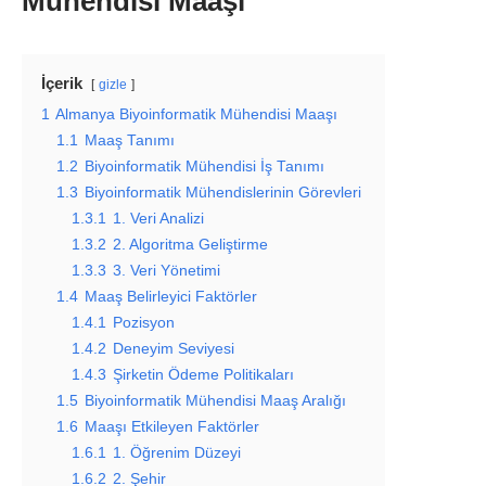
Mühendisi Maaşı
İçerik
gizle
1
Almanya Biyoinformatik Mühendisi Maaşı
1.1
Maaş Tanımı
1.2
Biyoinformatik Mühendisi İş Tanımı
1.3
Biyoinformatik Mühendislerinin Görevleri
1.3.1
1. Veri Analizi
1.3.2
2. Algoritma Geliştirme
1.3.3
3. Veri Yönetimi
1.4
Maaş Belirleyici Faktörler
1.4.1
Pozisyon
1.4.2
Deneyim Seviyesi
1.4.3
Şirketin Ödeme Politikaları
1.5
Biyoinformatik Mühendisi Maaş Aralığı
1.6
Maaşı Etkileyen Faktörler
1.6.1
1. Öğrenim Düzeyi
1.6.2
2. Şehir