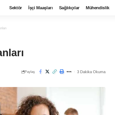
Sektör
İşçi Maaşları
Sağlıkçılar
Mühendislik
nları
nları
3 Dakika Okuma
Paylaş