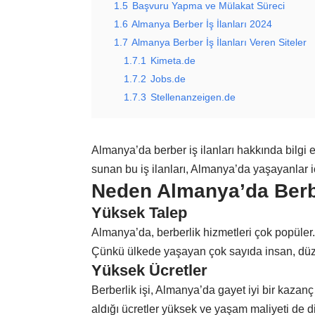
1.5
Başvuru Yapma ve Mülakat Süreci
1.6
Almanya Berber İş İlanları 2024
1.7
Almanya Berber İş İlanları Veren Siteler
1.7.1
Kimeta.de
1.7.2
Jobs.de
1.7.3
Stellenanzeigen.de
Almanya’da berber iş ilanları hakkında bilgi e
sunan bu iş ilanları, Almanya’da yaşayanlar iç
Neden Almanya’da Berbe
Yüksek Talep
Almanya’da, berberlik hizmetleri çok popüler.
Çünkü ülkede yaşayan çok sayıda insan, düze
Yüksek Ücretler
Berberlik işi, Almanya’da gayet iyi bir kazanç
aldığı ücretler yüksek ve yaşam maliyeti de di