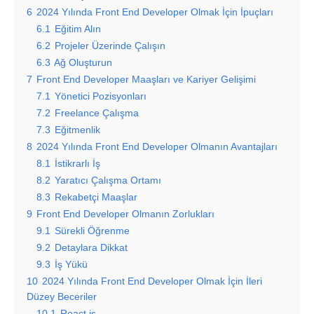
6
2024 Yılında Front End Developer Olmak İçin İpuçları
6.1
Eğitim Alın
6.2
Projeler Üzerinde Çalışın
6.3
Ağ Oluşturun
7
Front End Developer Maaşları ve Kariyer Gelişimi
7.1
Yönetici Pozisyonları
7.2
Freelance Çalışma
7.3
Eğitmenlik
8
2024 Yılında Front End Developer Olmanın Avantajları
8.1
İstikrarlı İş
8.2
Yaratıcı Çalışma Ortamı
8.3
Rekabetçi Maaşlar
9
Front End Developer Olmanın Zorlukları
9.1
Sürekli Öğrenme
9.2
Detaylara Dikkat
9.3
İş Yükü
10
2024 Yılında Front End Developer Olmak İçin İleri
Düzey Beceriler
10.1
React.js